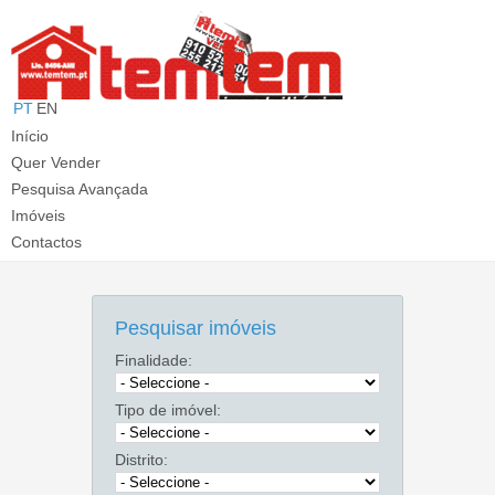
PT
EN
T: 913 910 060 (Chamada p/ rede móvel nacional)
E:
info@temtem.pt
Início
Quer Vender
Pesquisa Avançada
Imóveis
Contactos
Pesquisar imóveis
Finalidade:
Tipo de imóvel:
Distrito: