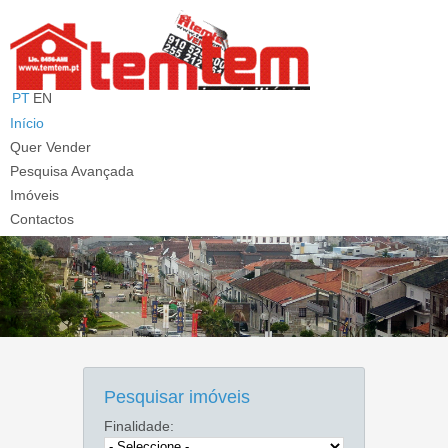
PT
EN
T: 913 910 060 (Chamada p/ rede móvel nacional)
E:
info@temtem.pt
Início
Quer Vender
Pesquisa Avançada
Imóveis
Contactos
Pesquisar imóveis
Finalidade: