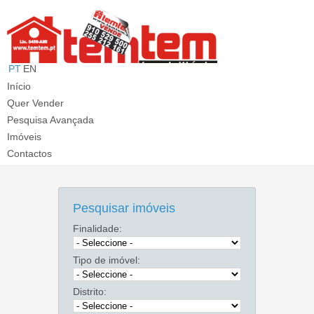
PT
EN
T: 913 910 060 (Chamada p/ rede móvel nacional)
E:
info@temtem.pt
Início
Quer Vender
Pesquisa Avançada
Imóveis
Contactos
Pesquisar imóveis
Finalidade:
Tipo de imóvel:
Distrito: