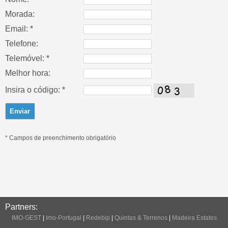
Morada:
Email: *
Telefone:
Telemóvel: *
Melhor hora:
Insira o código: *
* Campos de preenchimento obrigatório
Partners:
IMO-GEST
|
Imo-Portugal
|
Redebip
|
Quintas & Terrenos
|
Madeira Estates